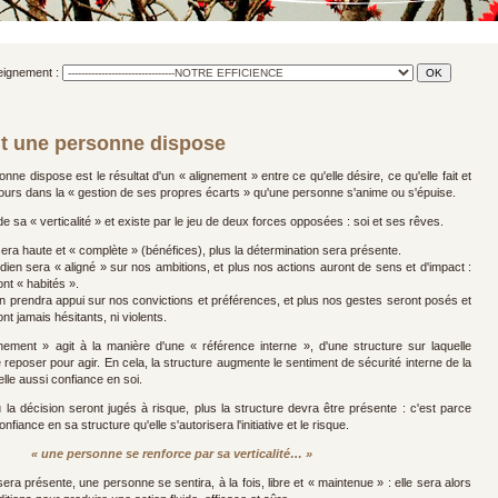
seignement :
nt une personne dispose
nne dispose est le résultat d'un « alignement » entre ce qu'elle désire, ce qu'elle fait et
ujours dans la « gestion de ses propres écarts » qu'une personne s'anime ou s'épuise.
 sa « verticalité » et existe par le jeu de deux forces opposées : soi et ses rêves.
sera haute et « complète » (bénéfices), plus la détermination sera présente.
idien sera « aligné » sur nos ambitions, et plus nos actions auront de sens et d'impact :
nt « habités ».
on prendra appui sur nos convictions et préférences, et plus nos gestes seront posés et
ont jamais hésitants, ni violents.
gnement » agit à la manière d'une « référence interne », d'une structure sur laquelle
e reposer pour agir. En cela, la structure augmente le sentiment de sécurité interne de la
lle aussi confiance en soi.
 la décision seront jugés à risque, plus la structure devra être présente : c'est parce
iance en sa structure qu'elle s'autorisera l'initiative et le risque.
« une personne se renforce par sa verticalité… »
era présente, une personne se sentira, à la fois, libre et « maintenue » : elle sera alors