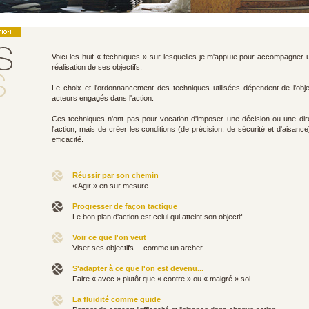
Voici les huit « techniques » sur lesquelles je m'appuie pour accompagner
réalisation de ses objectifs.
Le choix et l'ordonnancement des techniques utilisées dépendent de l'obje
acteurs engagés dans l'action.
Ces techniques n'ont pas pour vocation d'imposer une décision ou une di
l'action, mais de créer les conditions (de précision, de sécurité et d'aisanc
efficacité.
Réussir par son chemin
« Agir » en sur mesure
Progresser de façon tactique
Le bon plan d'action est celui qui atteint son objectif
Voir ce que l'on veut
Viser ses objectifs… comme un archer
S'adapter à ce que l'on est devenu...
Faire « avec » plutôt que « contre » ou « malgré » soi
La fluidité comme guide