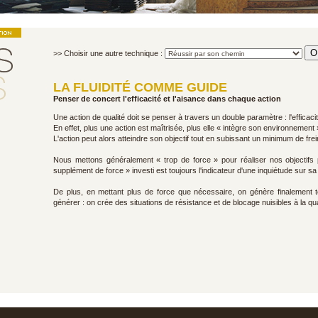
>> Choisir une autre technique :
LA FLUIDITÉ COMME GUIDE
Penser de concert l'efficacité et l'aisance dans chaque action
Une action de qualité doit se penser à travers un double paramètre : l'efficacit
En effet, plus une action est maîtrisée, plus elle « intègre son environneme
L'action peut alors atteindre son objectif tout en subissant un minimum de frei
Nous mettons généralement « trop de force » pour réaliser nos objectifs
supplément de force » investi est toujours l'indicateur d'une inquiétude sur sa
De plus, en mettant plus de force que nécessaire, on génère finalement to
générer : on crée des situations de résistance et de blocage nuisibles à la quali