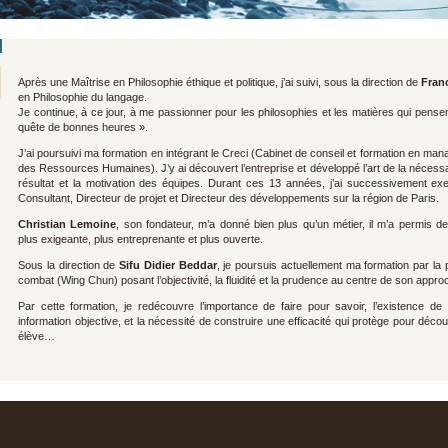
Après une Maîtrise en Philosophie éthique et politique, j’ai suivi, sous la direction de
Fran
en Philosophie du langage.
Je continue, à ce jour, à me passionner pour les philosophies et les matières qui pens
quête de bonnes heures ».
J’ai poursuivi ma formation en intégrant le Creci (Cabinet de conseil et formation en ma
des Ressources Humaines). J’y ai découvert l’entreprise et développé l’art de la nécessa
résultat et la motivation des équipes. Durant ces 13 années, j’ai successivement exe
Consultant, Directeur de projet et Directeur des développements sur la région de Paris.
Christian Lemoine
, son fondateur, m’a donné bien plus qu’un métier, il m’a permis d
plus exigeante, plus entreprenante et plus ouverte.
Sous la direction de
Sifu Didier Beddar
, je poursuis actuellement ma formation par la 
combat (Wing Chun) posant l’objectivité, la fluidité et la prudence au centre de son appro
Par cette formation, je redécouvre l’importance de faire pour savoir, l’existence d
information objective, et la nécessité de construire une efficacité qui protège pour découv
élève…