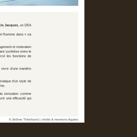
cis Jacques
, un DEA
ent l’homme dans « sa
nagement et motivation
ire synthèse entre le
rcé les fonctions de
e vivre d’une manière
pratique d’un style de
che.
e la sensation comme
rir une efficacité qui
© Jérôme Thélohand | crédits & mentions légales