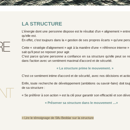
LA STRUCTURE
L'énergie dont une personne dispose est le résultat d'un « alignement » entre c
qu'elle est.
En effet, c'est toujours dans la « gestion de ses propres écarts » qu'une per
Cette « stratégie d'alignement » agit à la manière d'une « référence interne »
sait qu'il peut se reposer pour agir.
C'est parce qu'une personne a confiance en sa structure qu'elle peut se rep
dans l'action avec un sentiment maximal d'accord et de sécurité.
« La structure prime le mouvement. »
C'est ce sentiment intime d'accord et de sécurité, avec nos décisions et actio
Enfin, toute recherche de développement (ambitions ou savoir-faire) doit touj
de sa structure :
« Se préférer à son action » est la clé pour garantir son efficacité et son dé
« Préserver sa structure dans le mouvement …»
> Lire le témoignage de Sifu Beddar sur la structure